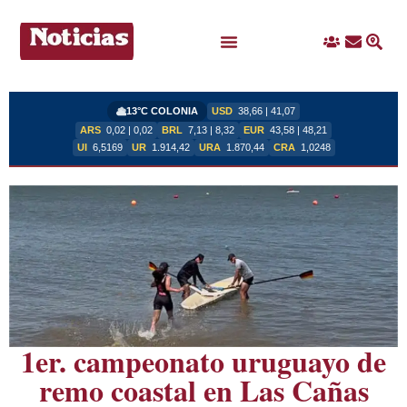
Ingreso
Contacto
Busc
Ofertas Laborales
13°C COLONIA
USD
38,66 | 41,07
ARS
0,02 | 0,02
BRL
7,13 | 8,32
EUR
43,58 | 48,21
UI
6,5169
UR
1.914,42
URA
1.870,44
CRA
1,0248
1er. campeonato uruguayo de
remo coastal en Las Cañas