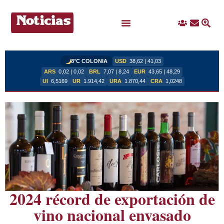
Ingreso
Contacto
Busc
Ofertas Laborales
8°C COLONIA
USD
38,62 | 41,03
ARS
0,02 | 0,02
BRL
7,07 | 8,24
EUR
43,65 | 48,29
UI
6,5169
UR
1.914,42
URA
1.870,44
CRA
1,0248
2024 récord de exportación de
vino nacional envasado