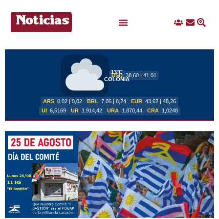
Ingreso
Contacto
Busc
Ofertas Laborales
13°C
USD
38,60 | 41,01
COLONIA
ARS
0,02 | 0,02
BRL
7,06 | 8,24
EUR
43,62 | 48,26
UI
6,5169
UR
1.914,42
URA
1.870,44
CRA
1,0248