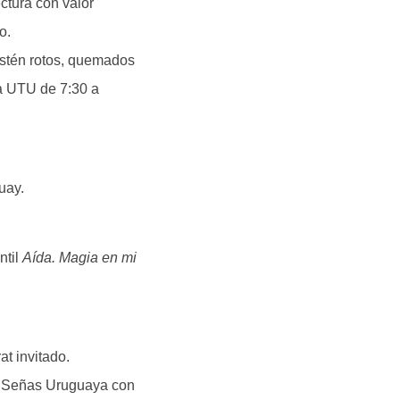
ctura con valor
o.
estén rotos, quemados
la UTU de 7:30 a
uay.
ntil
Aída. Magia en mi
t invitado.
de Señas Uruguaya con