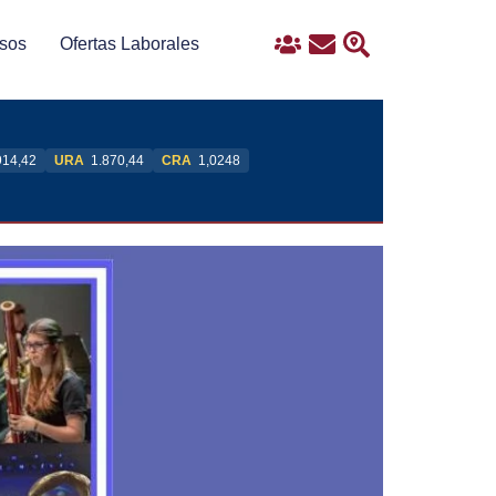
sos
Ofertas Laborales
Ingreso
Contacto
Buscar
914,42
URA
1.870,44
CRA
1,0248