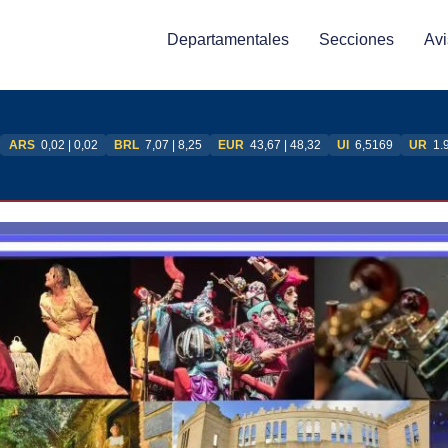
Departamentales
Secciones
Avi
ARS
0,02 | 0,02
BRL
7,07 | 8,25
EUR
43,67 | 48,32
UI
6,5169
UR
1.