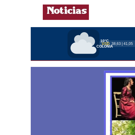
10°C
USD
38,63 | 41,05
COLONIA