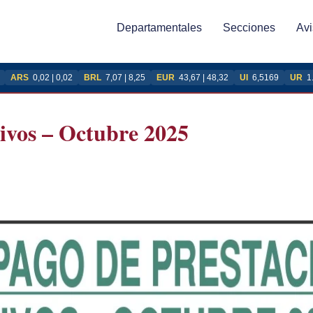
Departamentales
Secciones
Avi
ARS
0,02 | 0,02
BRL
7,07 | 8,25
EUR
43,67 | 48,32
UI
6,5169
UR
1
ivos – Octubre 2025