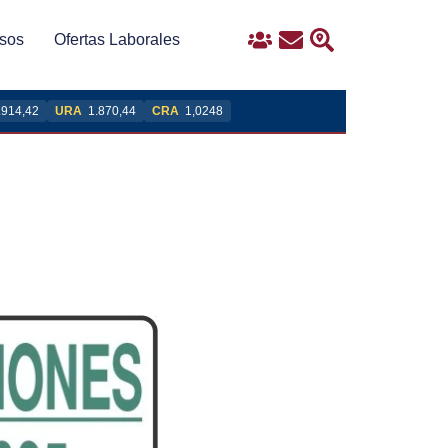
sos
Ofertas Laborales
Ingreso
Contacto
Buscar
.914,42
URA
1.870,44
CRA
1,0248