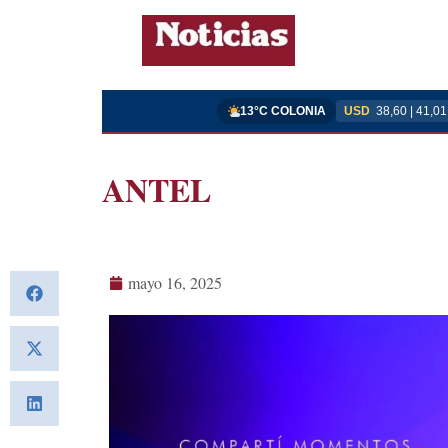
13°C COLONIA
USD
38,60 | 41,01
ANTEL
mayo 16, 2025