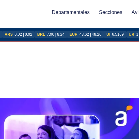
Departamentales
Secciones
Avi
ARS
0,02 | 0,02
BRL
7,06 | 8,24
EUR
43,62 | 48,26
UI
6,5169
UR
1