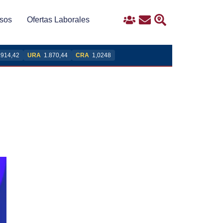
sos
Ofertas Laborales
Ingreso
Contacto
Buscar
.914,42
URA
1.870,44
CRA
1,0248