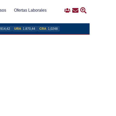
sos
Ofertas Laborales
Ingreso
Contacto
Buscar
.914,42
URA
1.870,44
CRA
1,0248