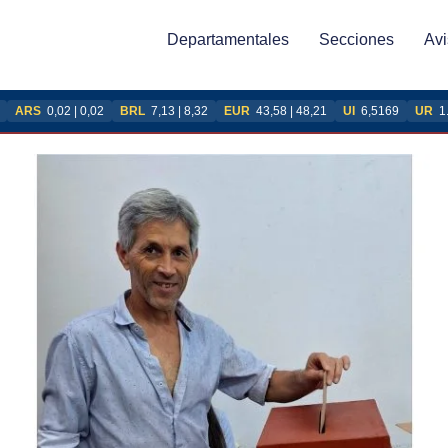
Departamentales
Secciones
Avi
ARS
0,02 | 0,02
BRL
7,13 | 8,32
EUR
43,58 | 48,21
UI
6,5169
UR
1