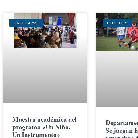
JUAN LACAZE
DEPORTES
Muestra académica del
Departamen
programa «Un Niño,
Se juegan l
Un Instrumento»
revanchas d