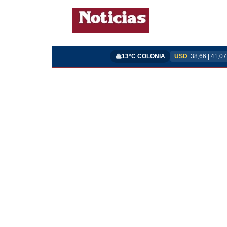
13°C COLONIA
USD
38,66 | 41,07