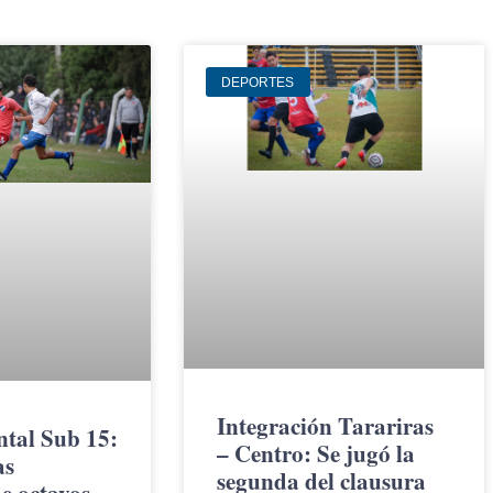
DEPORTES
Integración Tarariras
tal Sub 15:
– Centro: Se jugó la
as
segunda del clausura
e octavos