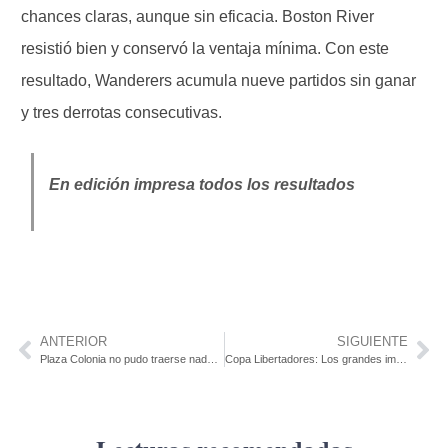
chances claras, aunque sin eficacia. Boston River
resistió bien y conservó la ventaja mínima. Con este
resultado, Wanderers acumula nueve partidos sin ganar
y tres derrotas consecutivas.
En edición impresa todos los resultados
ANTERIOR
SIGUIENTE
Plaza Colonia no pudo traerse nada del Ubilla y suma seis partidos sin conocer la victoria
Copa Libertadores: Los grandes imponen su jerarquía en una semana inolvidable de Copa