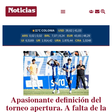
Ingreso
Contacto
Busc
Ofertas Laborales
11°C COLONIA
USD
38,62 | 41,03
ARS
0,02 | 0,02
BRL
7,07 | 8,24
EUR
43,65 | 48,29
UI
6,5169
UR
1.914,42
URA
1.870,44
CRA
1,0248
Apasionante definición del
torneo apertura. A falta de la