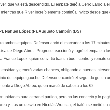
ver, que ya está descendido. El empate dejó a Cerro Largo alej
, mientras que River increíblemente continúa invicto desde que
(P), Nahuel López (P), Augusto Cambón (DS)
ra ambos equipos. Defensor abrió el marcador a los 17 minutos
cisa de Diego Abreu. Progreso reaccionó y logró el empate a lo
a Franco López, quien convirtió tras un buen control y remate c
ntensidad y generó varias chances, obligando a buenas interve
io del equipo gaucho, Defensor encontró el segundo gol en u
mente a Diego Abreu, quien marcó de cabeza a los 62’.
ortunidades para cerrar el partido, pero no las concretó y lo pag
rea y, tras un desvío en Nicolás Wunsch, el balón se metió en