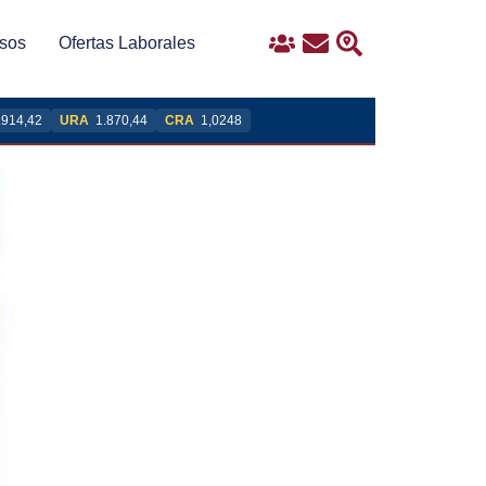
sos
Ofertas Laborales
Ingreso
Contacto
Buscar
.914,42
URA
1.870,44
CRA
1,0248