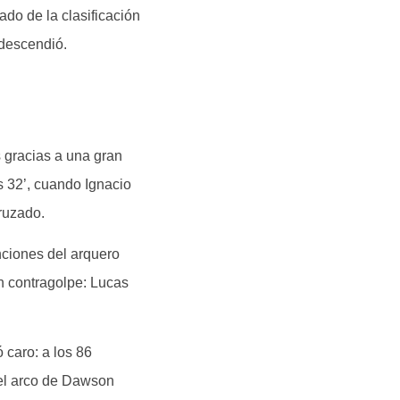
ado de la clasificación
 descendió.
 gracias a una gran
s 32’, cuando Ignacio
ruzado.
nciones del arquero
n contragolpe: Lucas
ó caro: a los 86
 el arco de Dawson