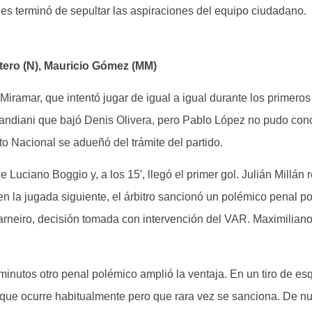
les terminó de sepultar las aspiraciones del equipo ciudadano.
tero (N), Mauricio Gómez (MM)
iramar, que intentó jugar de igual a igual durante los primeros 
Pandiani que bajó Denis Olivera, pero Pablo López no pudo con
to Nacional se adueñó del trámite del partido.
 Luciano Boggio y, a los 15′, llegó el primer gol. Julián Millán
 en la jugada siguiente, el árbitro sancionó un polémico penal 
arneiro, decisión tomada con intervención del VAR. Maximilian
inutos otro penal polémico amplió la ventaja. En un tiro de esq
 que ocurre habitualmente pero que rara vez se sanciona. De 