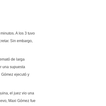
minutos. A los 3 tuvo
cretar. Sin embargo,
 remató de larga
por una supuesta
o Gómez ejecutó y
uina, el juez vio una
nuevo, Maxi Gómez fue