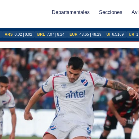
Departamentales
Secciones
Avi
ARS
0,02 | 0,02
BRL
7,07 | 8,24
EUR
43,65 | 48,29
UI
6,5169
UR
1