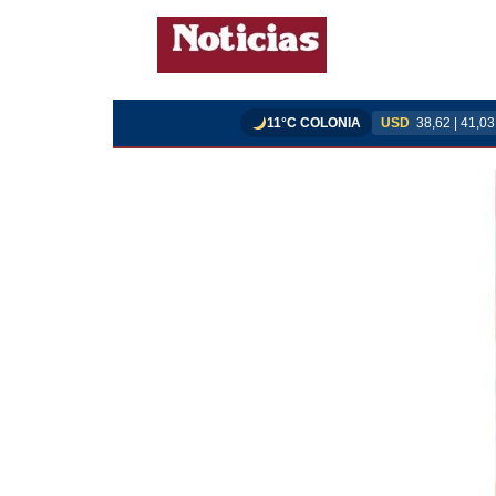
11°C COLONIA
USD
38,62 | 41,03