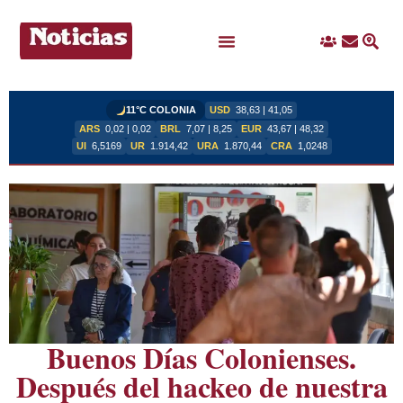
Ingreso
Contacto
Busc
Ofertas Laborales
11°C COLONIA
USD
38,63 | 41,05
ARS
0,02 | 0,02
BRL
7,07 | 8,25
EUR
43,67 | 48,32
UI
6,5169
UR
1.914,42
URA
1.870,44
CRA
1,0248
Buenos Días Colonienses.
Después del hackeo de nuestra