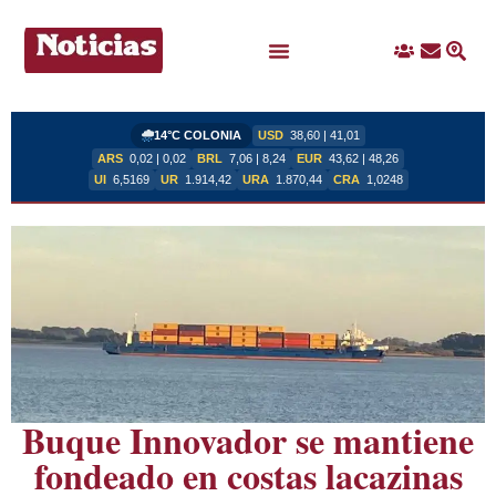
Ingreso
Contacto
Busc
Ofertas Laborales
14°C COLONIA
USD
38,60 | 41,01
ARS
0,02 | 0,02
BRL
7,06 | 8,24
EUR
43,62 | 48,26
UI
6,5169
UR
1.914,42
URA
1.870,44
CRA
1,0248
Buque Innovador se mantiene
fondeado en costas lacazinas