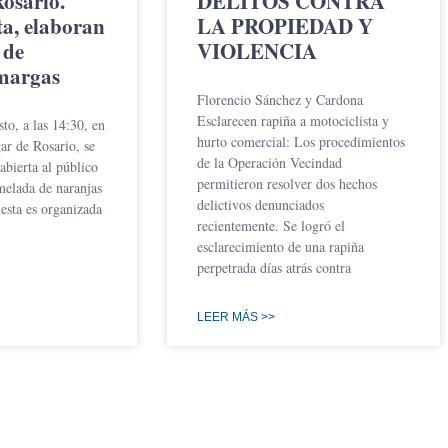
Rosario.
DELITOS CONTRA
ta, elaboran
LA PROPIEDAD Y
 de
VIOLENCIA
margas
Florencio Sánchez y Cardona
Esclarecen rapiña a motociclista y
to, a las 14:30, en
hurto comercial: Los procedimientos
ar de Rosario, se
de la Operación Vecindad
abierta al público
permitieron resolver dos hechos
melada de naranjas
delictivos denunciados
esta es organizada
recientemente. Se logró el
esclarecimiento de una rapiña
perpetrada días atrás contra
LEER MÁS >>