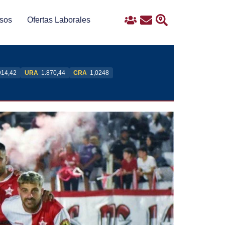
sos
Ofertas Laborales
Ingreso
Contacto
Buscar
914,42
URA
1.870,44
CRA
1,0248