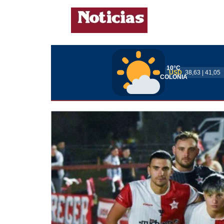
10°C
USD
38,63 | 41,05
COLONIA