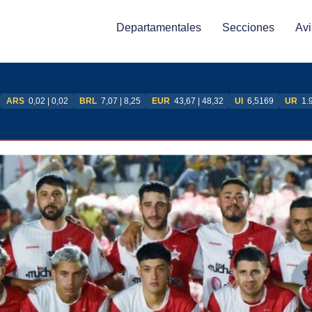
Departamentales
Secciones
Avi
ARS
0,02 | 0,02
BRL
7,07 | 8,25
EUR
43,67 | 48,32
UI
6,5169
UR
1.