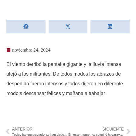
noviembre 24, 2024
El viento derribó la pantalla gigante y la lluvia intensa
alejó a los militantes. De todos modos los abrazos de
despedida fueron intensos y todos dijeron en diferente
modo:s descansar felices y mañana a trabajar
ANTERIOR
SIGUIENTE
Todas las encuestadoras han dado ganador a Yamandú Orsi!!
En este momento, culminó la caravana más larga que ha existido en Nueva Palmira, y el Frente Amplio cortó la rambla para festejar