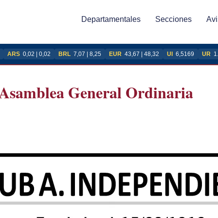
Departamentales
Secciones
Avi
ARS
0,02 | 0,02
BRL
7,07 | 8,25
EUR
43,67 | 48,32
UI
6,5169
UR
1
 Asamblea General Ordinaria