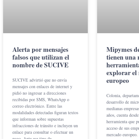
Alerta por mensajes
Mipymes de
falsos que utilizan el
tienen una 
nombre de SUCIVE
herramient
explorar el
europeo
SUCIVE advirtió que no envía
mensajes con enlaces de internet y
pidió no ingresar a direcciones
Colonia, departam
recibidas por SMS, WhatsApp o
desarrollo de micr
correo electrónico. Entre las
medianas empresas
modalidades detectadas figuran textos
años, cuenta desde
que informan sobre supuestas
herramienta que pu
infracciones de tránsito e incluyen un
acceso de sus emp
enlace para consultar o efectuar un
mercado europeo. 
pago. Ante ese tipo de