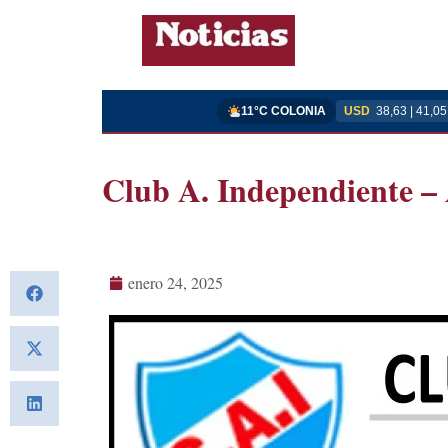
11°C COLONIA
USD
38,63 | 41,05
Club A. Independiente –
enero 24, 2025