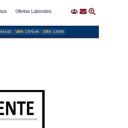
sos
Ofertas Laborales
Ingreso
Contacto
Buscar
.914,42
URA
1.870,44
CRA
1,0248