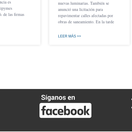
ncia es
nuevas luminarias. También se
mipymes
anunció una licitación para
% de las firmas
repavimentar calles afectadas por
obras de saneamiento. En la tarde
LEER MÁS >>