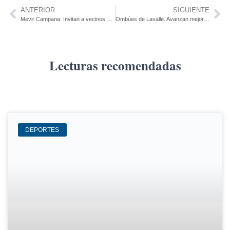
ANTERIOR
SIGUIENTE
Mevir Campana. Invitan a vecinos a asociarse al salón comunal
Ombúes de Lavalle. Avanzan mejoras en Plaza 1º de Agosto
Lecturas recomendadas
DEPORTES