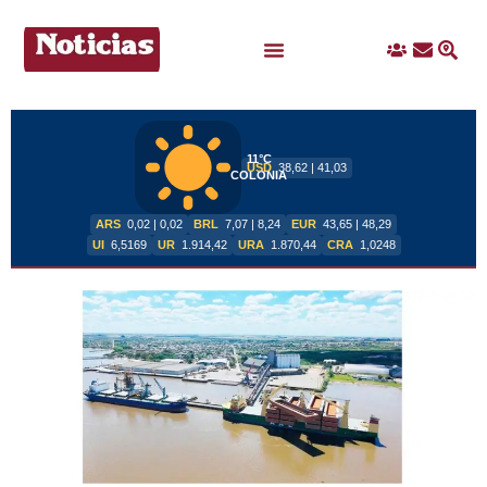
Ingreso
Contacto
Busc
Ofertas Laborales
11°C
USD
38,62 | 41,03
COLONIA
ARS
0,02 | 0,02
BRL
7,07 | 8,24
EUR
43,65 | 48,29
UI
6,5169
UR
1.914,42
URA
1.870,44
CRA
1,0248