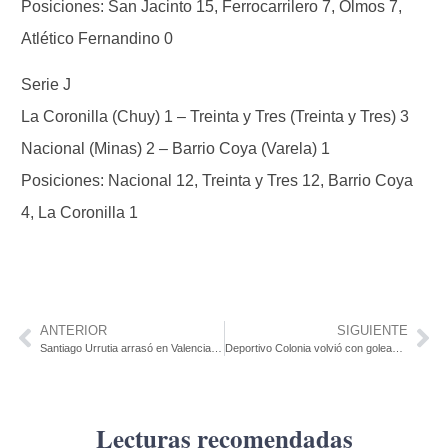
Posiciones: San Jacinto 15, Ferrocarrilero 7, Olmos 7,
Atlético Fernandino 0
Serie J
La Coronilla (Chuy) 1 – Treinta y Tres (Treinta y Tres) 3
Nacional (Minas) 2 – Barrio Coya (Varela) 1
Posiciones: Nacional 12, Treinta y Tres 12, Barrio Coya
4, La Coronilla 1
ANTERIOR
SIGUIENTE
Santiago Urrutia arrasó en Valencia: ganó las tres carreras y es líder del Mundial FIA TCR World Tour
Deportivo Colonia volvió con goleada, aseguró su lugar en el Torneo Final y lidera su serie
Lecturas recomendadas