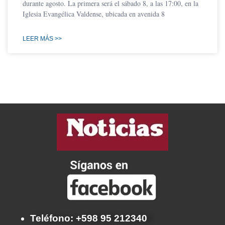
durante agosto. La primera será el sábado 8, a las 17:00, en la
Iglesia Evangélica Valdense, ubicada en avenida 8
LEER MÁS >>
Teléfono: +598 95 212340