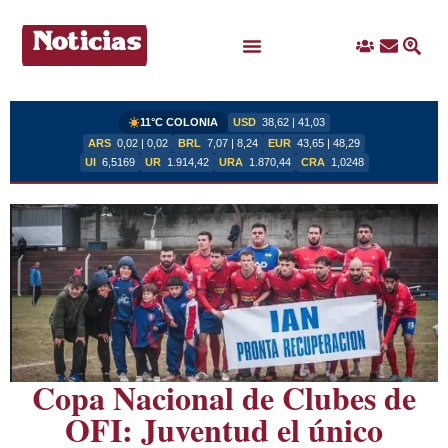
Ingreso
Contacto
Busc
Ofertas Laborales
11°C COLONIA
USD
38,62 | 41,03
ARS
0,02 | 0,02
BRL
7,07 | 8,24
EUR
43,65 | 48,29
UI
6,5169
UR
1.914,42
URA
1.870,44
CRA
1,0248
Copa Nacional de Clubes de
OFI: Juventud el único