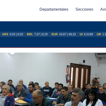
Departamentales
Secciones
Avi
ARS
0,02 | 0,02
BRL
7,07 | 8,25
EUR
43,67 | 48,32
UI
6,5169
UR
1.