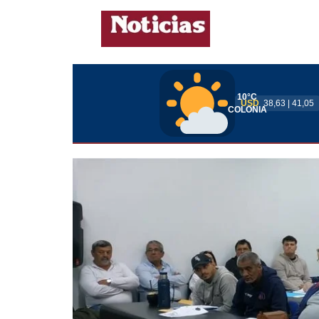
10°C
USD
38,63 | 41,05
COLONIA