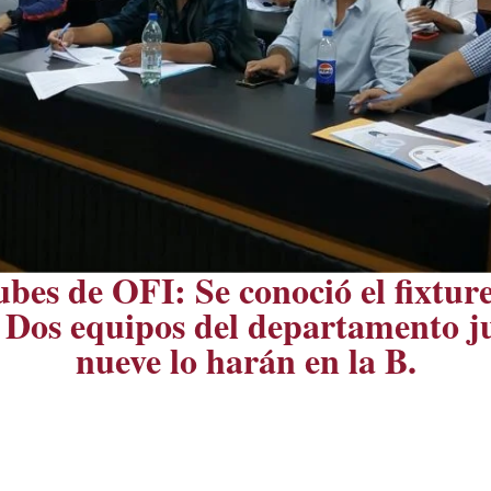
es de OFI: Se conoció el fixture
. Dos equipos del departamento ju
nueve lo harán en la B.