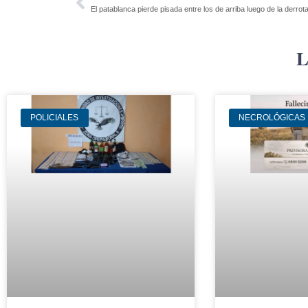
El patablanca pierde pisada entre los de arriba luego de la derrot
L
POLICIALES
NECROLÓGICAS