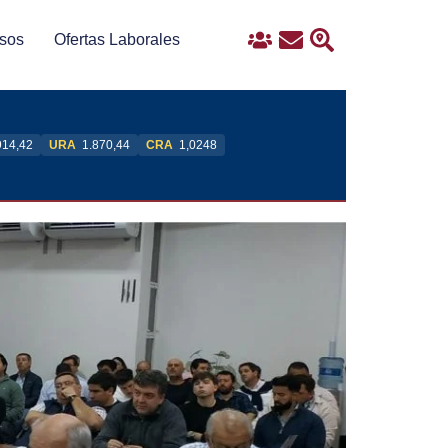
sos
Ofertas Laborales
Ingreso
Contacto
Buscar
914,42
URA
1.870,44
CRA
1,0248