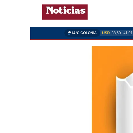
14°C COLONIA
USD
38,60 | 41,01