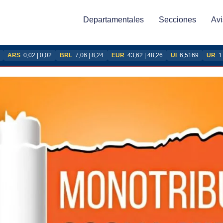
Departamentales
Secciones
Avi
ARS
0,02 | 0,02
BRL
7,06 | 8,24
EUR
43,62 | 48,26
UI
6,5169
UR
1