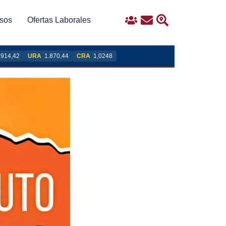
sos
Ofertas Laborales
Ingreso
Contacto
Buscar
.914,42
URA
1.870,44
CRA
1,0248