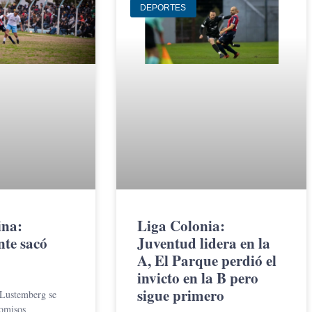
DEPORTES
ina:
Liga Colonia:
nte sacó
Juventud lidera en la
A, El Parque perdió el
invicto en la B pero
sigue primero
 Lustemberg se
omisos