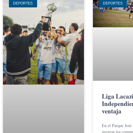
DEPORTES
DEPORTES
Liga Lacaz
Independie
ventaja
En el Parque José
jugaron los compr