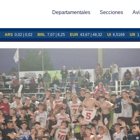
Departamentales
Secciones
Avi
ARS
0,02 | 0,02
BRL
7,07 | 8,25
EUR
43,67 | 48,32
UI
6,5169
UR
1