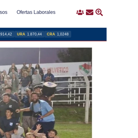
sos
Ofertas Laborales
Ingreso
Contacto
Buscar
.914,42
URA
1.870,44
CRA
1,0248