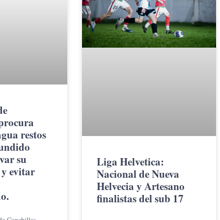
de
 procura
agua restos
hundido
var su
Liga Helvetica:
y evitar
Nacional de Nueva
Helvecia y Artesano
o.
finalistas del sub 17
de Conchillas