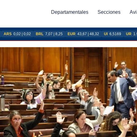
Departamentales
Secciones
Avi
ARS
0,02 | 0,02
BRL
7,07 | 8,25
EUR
43,67 | 48,32
UI
6,5169
UR
1.