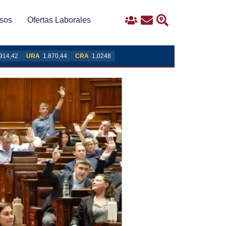
sos
Ofertas Laborales
Ingreso
Contacto
Buscar
914,42
URA
1.870,44
CRA
1,0248