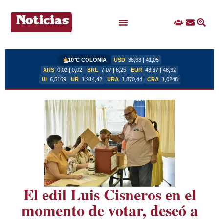
Ingreso
Contacto
Busc
Ofertas Laborales
10°C COLONIA
USD
38,63 | 41,05
ARS
0,02 | 0,02
BRL
7,07 | 8,25
EUR
43,67 | 48,32
UI
6,5169
UR
1.914,42
URA
1.870,44
CRA
1,0248
El edil Luis Cisneros en el
momento de votar, deseó a