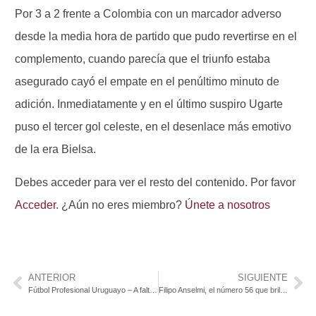
Por 3 a 2 frente a Colombia con un marcador adverso
desde la media hora de partido que pudo revertirse en el
complemento, cuando parecía que el triunfo estaba
asegurado cayó el empate en el penúltimo minuto de
adición. Inmediatamente y en el último suspiro Ugarte
puso el tercer gol celeste, en el desenlace más emotivo
de la era Bielsa.
Debes acceder para ver el resto del contenido. Por favor
Acceder
. ¿Aún no eres miembro?
Únete a nosotros
ANTERIOR
SIGUIENTE
Fútbol Profesional Uruguayo – A falta de dos fechas para el final Peñarol prácticamente tiene asegurada la anual y el clausura es un mano a mano con su tradicional rival.
Filipo Anselmi, el número 56 que brilla en el motocross argentino