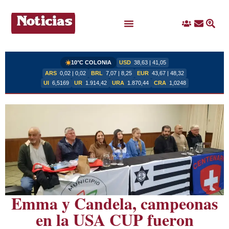
Ingreso
Contacto
Busc
Ofertas Laborales
10°C COLONIA
USD
38,63 | 41,05
ARS
0,02 | 0,02
BRL
7,07 | 8,25
EUR
43,67 | 48,32
UI
6,5169
UR
1.914,42
URA
1.870,44
CRA
1,0248
Emma y Candela, campeonas
en la USA CUP fueron