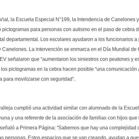
ial, la Escuela Especial N°199, la Intendencia de Canelones y
 pictogramas para personas con autismo en el paso de cebra d
ital departamental. Los escolares ayudaron a los funcionarios a 
oy Canelones. La intervención se enmarca en el Día Mundial de
OSEV señalaron que “aumentaron los siniestros con peatones y e
e los pictogramas en la cebra hacen posible “una comunicación 
a para movilizarse con seguridad”.
valleja cumplió una actividad similar con alumnado de la Escue
muna y una referente de la asociación de familias con hijos que 
a señaló a Primera Página: “Sabemos que hay una complejidad d
estas personas. Estos espacios que se van creando, ayudan a qu