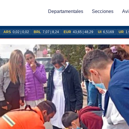
Departamentales
Secciones
Avi
ARS
0,02 | 0,02
BRL
7,07 | 8,24
EUR
43,65 | 48,29
UI
6,5169
UR
1.