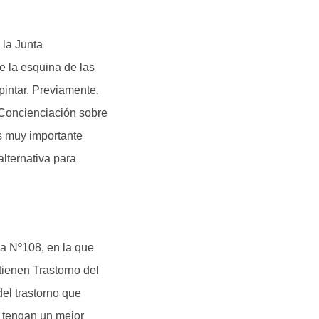
 la Junta
e la esquina de las
pintar. Previamente,
 Concienciación sobre
s muy importante
alternativa para
la Nº108, en la que
tienen Trastorno del
el trastorno que
e tengan un mejor