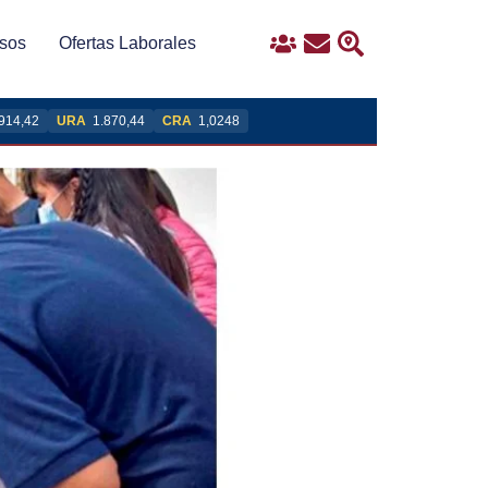
sos
Ofertas Laborales
Ingreso
Contacto
Buscar
914,42
URA
1.870,44
CRA
1,0248