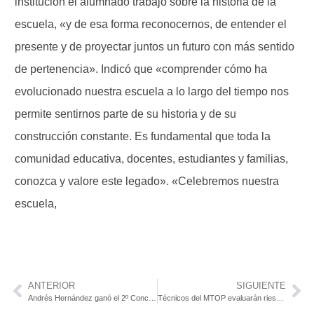
institución el alumnado trabajó sobre la historia de la
escuela, «y de esa forma reconocernos, de entender el
presente y de proyectar juntos un futuro con más sentido
de pertenencia». Indicó que «comprender cómo ha
evolucionado nuestra escuela a lo largo del tiempo nos
permite sentirnos parte de su historia y de su
construcción constante. Es fundamental que toda la
comunidad educativa, docentes, estudiantes y familias,
conozca y valore este legado». «Celebremos nuestra
escuela,
ANTERIOR
SIGUIENTE
Andrés Hernández ganó el 2º Concurso de Folclore Juvenil en Sarandí del Yí
Técnicos del MTOP evaluarán riesgos en ruta cercana a viviendas, CAIF y cancha de fútbol