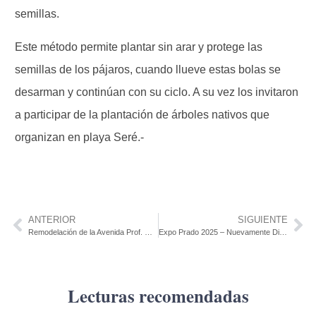
semillas.
Este método permite plantar sin arar y protege las
semillas de los pájaros, cuando llueve estas bolas se
desarman y continúan con su ciclo. A su vez los invitaron
a participar de la plantación de árboles nativos que
organizan en playa Seré.-
ANTERIOR
SIGUIENTE
Remodelación de la Avenida Prof. Carminillo Mederos de Juan L. Lacaze Contrato de Préstamo BID N° 5668/OC-UR
Expo Prado 2025 – Nuevamente Distinguida la Producción Coloniense
Lecturas recomendadas