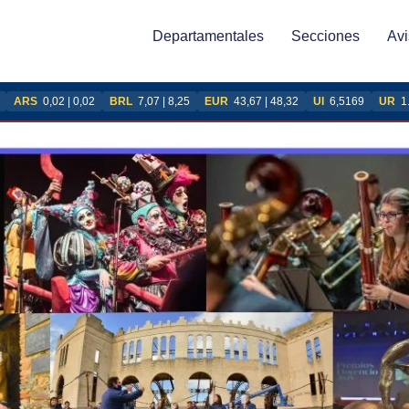
Departamentales
Secciones
Avi
ARS
0,02 | 0,02
BRL
7,07 | 8,25
EUR
43,67 | 48,32
UI
6,5169
UR
1