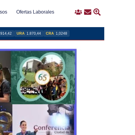
sos
Ofertas Laborales
Ingreso
Contacto
Buscar
.914,42
URA
1.870,44
CRA
1,0248