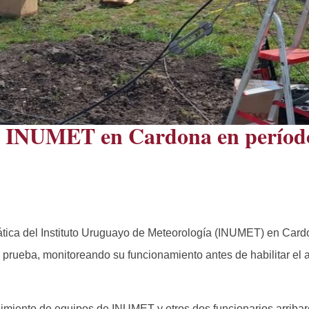
e INUMET en Cardona en períod
ática del Instituto Uruguayo de Meteorología (INUMET) en Card
prueba, monitoreando su funcionamiento antes de habilitar el 
nimiento de equipos de INUMET y otros dos funcionarios arribar