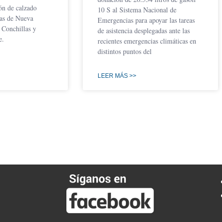
ón de calzado
10 S al Sistema Nacional de
nas de Nueva
Emergencias para apoyar las tareas
 Conchillas y
de asistencia desplegadas ante las
e.
recientes emergencias climáticas en
distintos puntos del
LEER MÁS >>