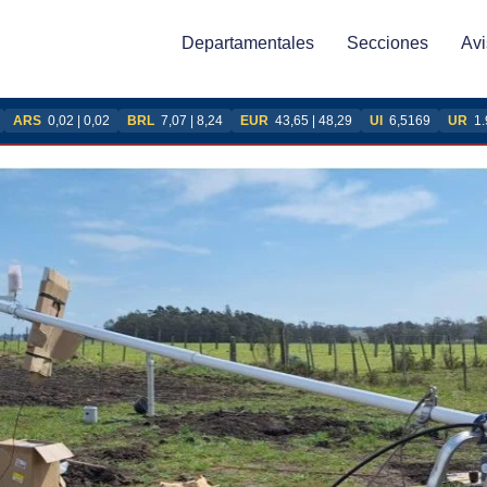
Departamentales
Secciones
Avi
ARS
0,02 | 0,02
BRL
7,07 | 8,24
EUR
43,65 | 48,29
UI
6,5169
UR
1.