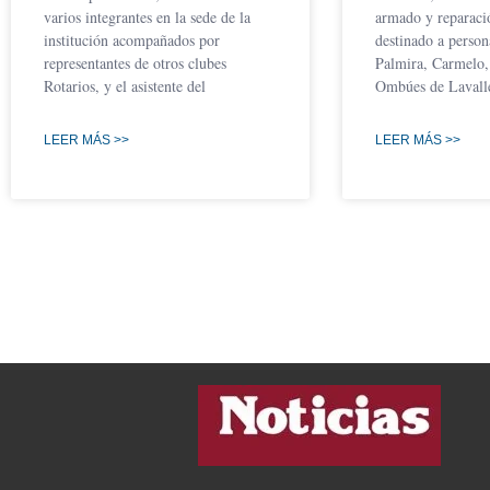
varios integrantes en la sede de la
armado y reparaci
institución acompañados por
destinado a perso
representantes de otros clubes
Palmira, Carmelo,
Rotarios, y el asistente del
Ombúes de Lavall
LEER MÁS >>
LEER MÁS >>