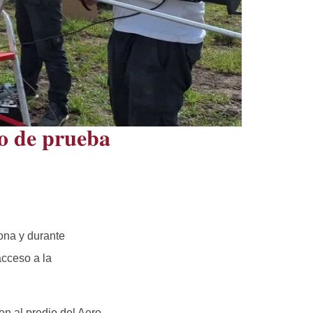
o de prueba
ona y durante
acceso a la
on al predio del Aero