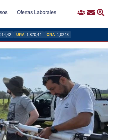
sos
Ofertas Laborales
Ingreso
Contacto
Buscar
914,42
URA
1.870,44
CRA
1,0248