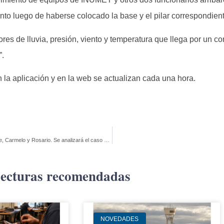
nto luego de haberse colocado la base y el pilar correspondient
es de lluvia, presión, viento y temperatura que llega por un c
”.
n la aplicación y en la web se actualizan cada una hora.
Plan Avanzar trabaja en realojo de asentamientos en Juan Lacaze, Carmelo y Rosario. Se analizará el caso de Las Malvinas
ecturas recomendadas
NOVEDADES