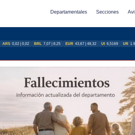
Departamentales
Secciones
Avi
ARS
0,02 | 0,02
BRL
7,07 | 8,25
EUR
43,67 | 48,32
UI
6,5169
UR
1.