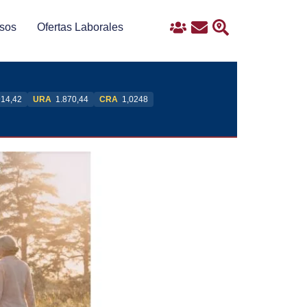
sos
Ofertas Laborales
Ingreso
Contacto
Buscar
914,42
URA
1.870,44
CRA
1,0248