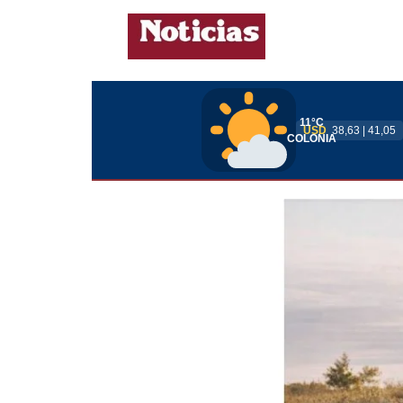
11°C
USD
38,63 | 41,05
COLONIA