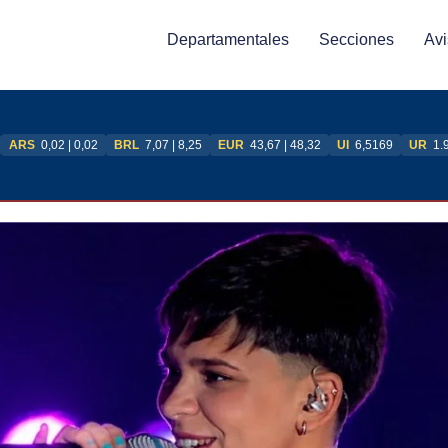
Departamentales
Secciones
Avi
ARS
0,02 | 0,02
BRL
7,07 | 8,25
EUR
43,67 | 48,32
UI
6,5169
UR
1.