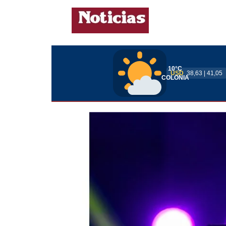
10°C
USD
38,63 | 41,05
COLONIA