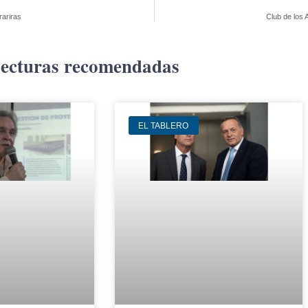
rariras
Club de los 
ecturas recomendadas
EL TABLERO