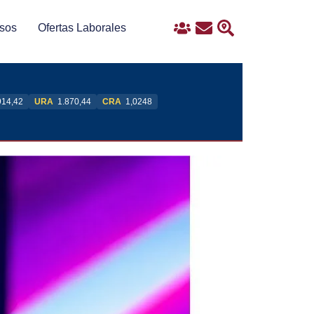
sos
Ofertas Laborales
Ingreso
Contacto
Buscar
914,42
URA
1.870,44
CRA
1,0248