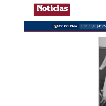
10°C COLONIA
USD
38,63 | 41,05