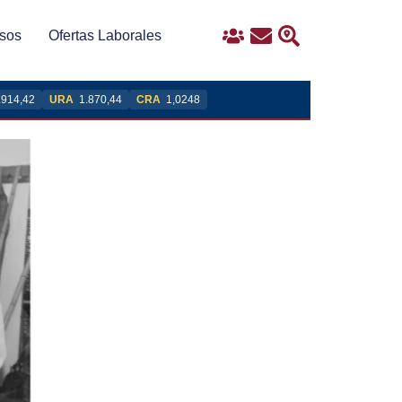
sos
Ofertas Laborales
Ingreso
Contacto
Buscar
.914,42
URA
1.870,44
CRA
1,0248