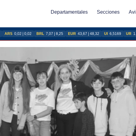
Departamentales
Secciones
Avi
ARS
0,02 | 0,02
BRL
7,07 | 8,25
EUR
43,67 | 48,32
UI
6,5169
UR
1