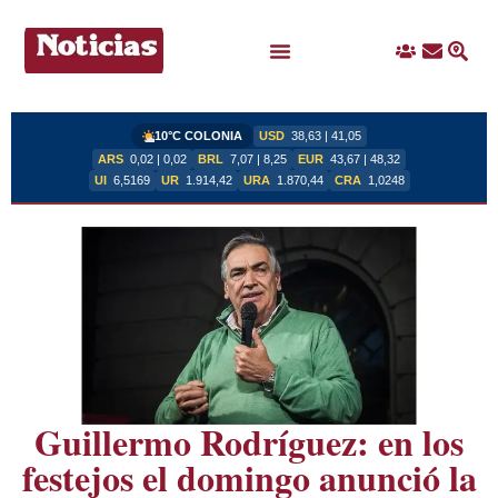
Ingreso
Contacto
Busc
Ofertas Laborales
10°C COLONIA
USD
38,63 | 41,05
ARS
0,02 | 0,02
BRL
7,07 | 8,25
EUR
43,67 | 48,32
UI
6,5169
UR
1.914,42
URA
1.870,44
CRA
1,0248
Guillermo Rodríguez: en los
festejos el domingo anunció la