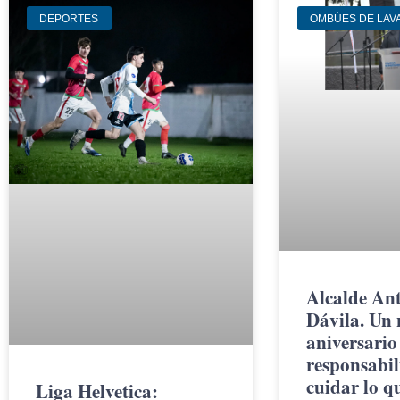
DEPORTES
OMBÚES DE LAV
Alcalde An
Dávila. Un
aniversario
responsabil
cuidar lo q
Liga Helvetica: