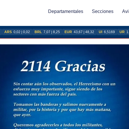
Departamentales
Secciones
Avi
ARS
0,02 | 0,02
BRL
7,07 | 8,25
EUR
43,67 | 48,32
UI
6,5169
UR
1