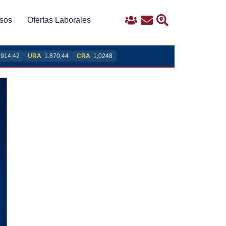
sos
Ofertas Laborales
Ingreso
Contacto
Buscar
.914,42
URA
1.870,44
CRA
1,0248