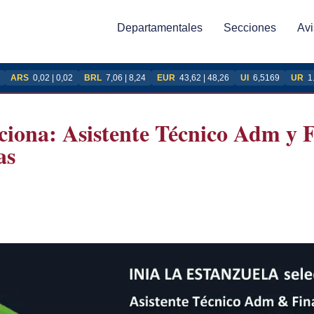
Departamentales
Secciones
Avi
ARS
0,02 | 0,02
BRL
7,06 | 8,24
EUR
43,62 | 48,26
UI
6,5169
UR
1
ciona: Asistente Técnico Adm y F
as