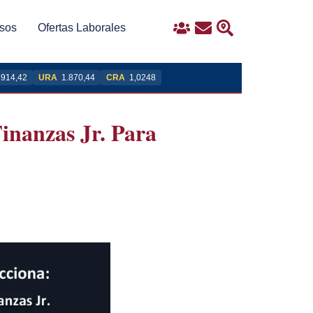
sos
Ofertas Laborales
Ingreso
Contacto
Buscar
.914,42
URA
1.870,44
CRA
1,0248
inanzas Jr. Para