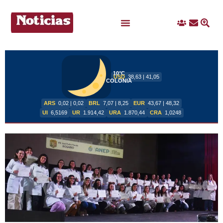
Ingreso
Contacto
Busc
Ofertas Laborales
10°C
USD
38,63 | 41,05
COLONIA
ARS
0,02 | 0,02
BRL
7,07 | 8,25
EUR
43,67 | 48,32
UI
6,5169
UR
1.914,42
URA
1.870,44
CRA
1,0248