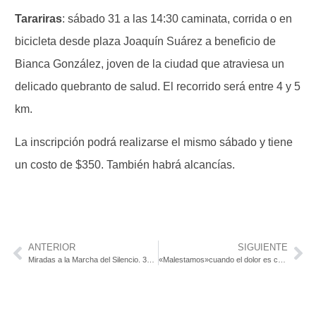
Tarariras
: sábado 31 a las 14:30 caminata, corrida o en
bicicleta desde plaza Joaquín Suárez a beneficio de
Bianca González, joven de la ciudad que atraviesa un
delicado quebranto de salud. El recorrido será entre 4 y 5
km.
La inscripción podrá realizarse el mismo sábado y tiene
un costo de $350. También habrá alcancías.
ANTERIOR
SIGUIENTE
Miradas a la Marcha del Silencio. 30 veces Nunca Más. Sepan cumplir. ¿Dónde están?
«Malestamos»cuando el dolor es colectivo Convocan a jóvenes de 13 a 24 años