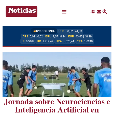
Ingreso
Contacto
Busc
Ofertas Laborales
8°C COLONIA
USD
38,62 | 41,03
ARS
0,02 | 0,02
BRL
7,07 | 8,24
EUR
43,65 | 48,29
UI
6,5169
UR
1.914,42
URA
1.870,44
CRA
1,0248
Jornada sobre Neurociencias e
Inteligencia Artificial en