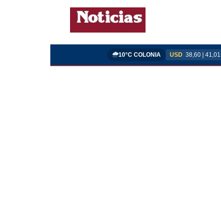
10°C COLONIA
USD
38,60 | 41,01