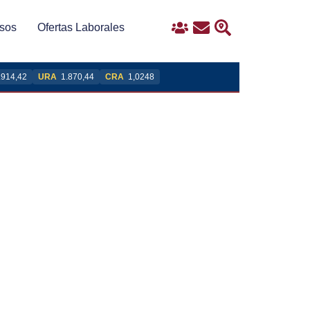
sos
Ofertas Laborales
Ingreso
Contacto
Buscar
.914,42
URA
1.870,44
CRA
1,0248