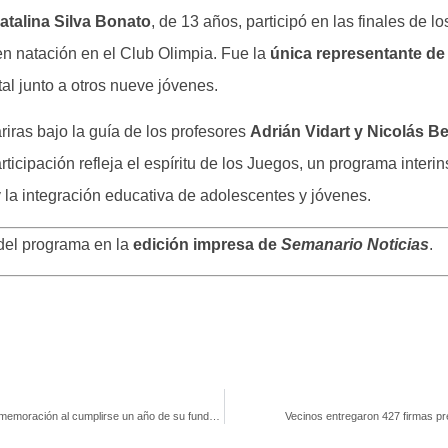
atalina Silva Bonato
, de 13 años, participó en las finales de l
n natación en el Club Olimpia. Fue la
única representante de 
al junto a otros nueve jóvenes.
iras bajo la guía de los profesores
Adrián Vidart y Nicolás Be
cipación refleja el espíritu de los Juegos, un programa interin
 la integración educativa de adolescentes y jóvenes.
 del programa en la
edición impresa de
Semanario Noticias
.
Día del Patrimonio. Museo del Inmigrante fue escenario de la conmemoración al cumplirse un año de su fundación
Vecinos entregaron 427 firmas pr