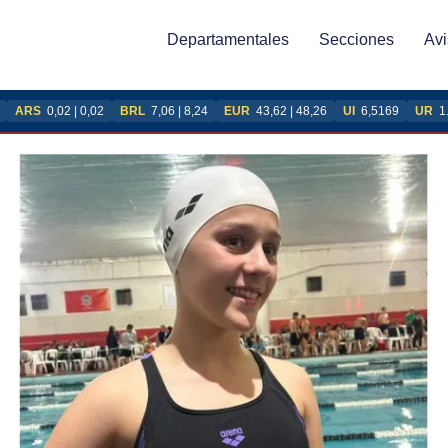
Departamentales
Secciones
Avi
ARS
0,02 | 0,02
BRL
7,06 | 8,24
EUR
43,62 | 48,26
UI
6,5169
UR
1