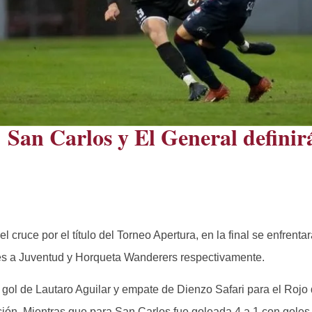
 San Carlos y El General definir
 cruce por el título del Torneo Apertura, en la final se enfrent
les a Juventud y Horqueta Wanderers respectivamente.
n gol de Lautaro Aguilar y empate de Dienzo Safari para el Rojo
nición. Mientras que para San Carlos fue goleada 4 a 1 con gole