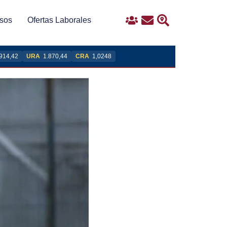
sos
Ofertas Laborales
Ingreso
Contacto
Buscar
914,42
URA
1.870,44
CRA
1,0248