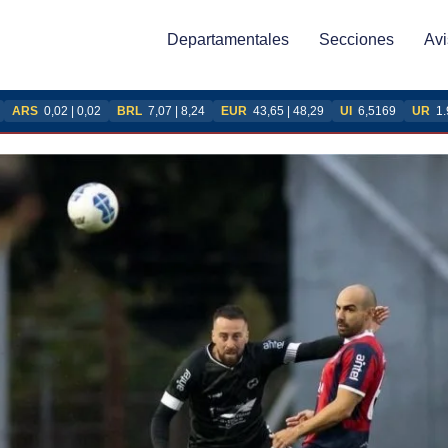
Departamentales
Secciones
Avi
ARS
0,02 | 0,02
BRL
7,07 | 8,24
EUR
43,65 | 48,29
UI
6,5169
UR
1.