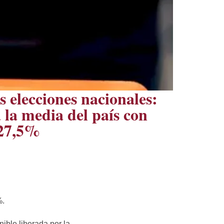
s elecciones nacionales:
 la media del país con
 27,5%
%.
ible liberada por la