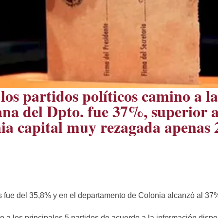
 los partidos políticos camino a la
na del Dpto. fue 37%, superior a
ia capital muy rezagada apenas
ís fue del 35,8% y en el departamento de Colonia alcanzó al 37
 a los principales 5 partidos de acuerdo a la información dispon