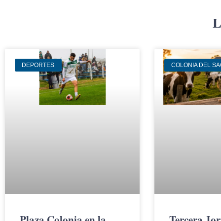
L
DEPORTES
COLONIA DEL S
Plaza Colonia en la
Tercera Jo