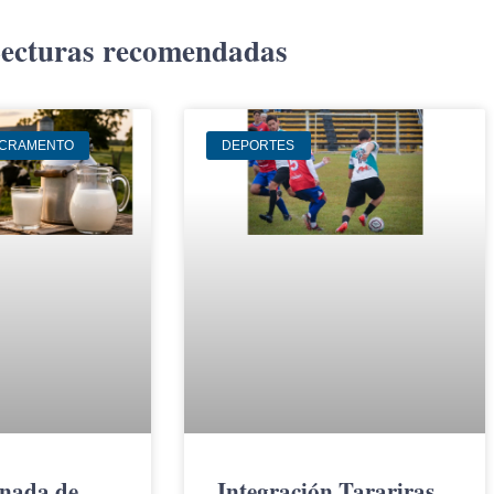
ecturas recomendadas
ACRAMENTO
DEPORTES
rnada de
Integración Tarariras