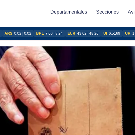
Departamentales
Secciones
Avi
ARS
0,02 | 0,02
BRL
7,06 | 8,24
EUR
43,62 | 48,26
UI
6,5169
UR
1