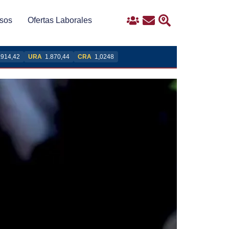
sos
Ofertas Laborales
Ingreso
Contacto
Buscar
.914,42
URA
1.870,44
CRA
1,0248