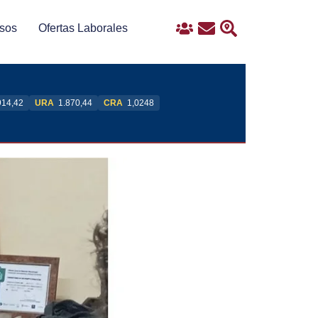
sos
Ofertas Laborales
Ingreso
Contacto
Buscar
914,42
URA
1.870,44
CRA
1,0248