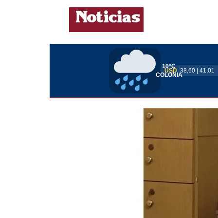
10°C
USD
38,60 | 41,01
COLONIA