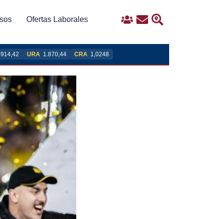
sos
Ofertas Laborales
Ingreso
Contacto
Buscar
.914,42
URA
1.870,44
CRA
1,0248