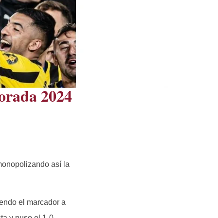
orada 2024
 monopolizando así la
iendo el marcador a
ta y puso el 1-0