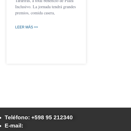
Tarariras, a total beneficio de Plaza
Inclusivo. La jornada tendrá grandes
premios, comida casera,
LEER MÁS >>
Teléfono: +598 95 212340
E-mail: