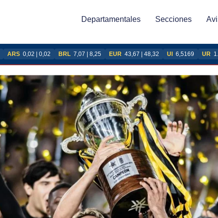
Departamentales
Secciones
Avi
ARS
0,02 | 0,02
BRL
7,07 | 8,25
EUR
43,67 | 48,32
UI
6,5169
UR
1