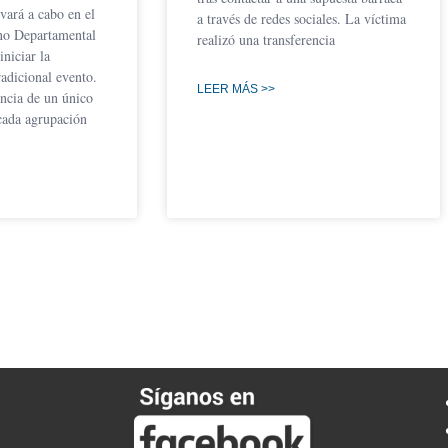
evará a cabo en el
a través de redes sociales. La víctima
no Departamental
realizó una transferencia
iniciar la
radicional evento.
LEER MÁS >>
encia de un único
cada agrupación