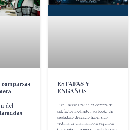
 comparsas
ESTAFAS Y
imera
ENGAÑOS
n del
Juan Lacaze Fraude en compra de
Llamadas
calefactor mediante Facebook: Un
ciudadano denunció haber sido
víctima de una maniobra engañosa
tras contactar a una supuesta barraca