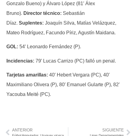
Gonzalo Bueno) y Álvaro López (81′ Álex
Bruno).
Director técnico:
Sebastián
Díaz.
Suplentes:
Joaquín Silva, Matías Velázquez,
Mateo Rodríguez, Facundo Píriz, Agustín Maidana.
GOL:
54′ Leonardo Fernández (P).
Incidencias:
79′ Lucas Carrizo (PC) falló un penal.
Tarjetas amarillas:
40′ Hebert Vergara (PC), 40′
Maximiliano Olivera (P), 80′ Emanuel Gularte (P), 82′
Yacouba Meité (PC).
ANTERIOR
SIGUIENTE
Fútbol Amputados: Uruguay vicecampeón Sudamericano. Franco Medero goleador del campeonato.
Ligas Departamentales