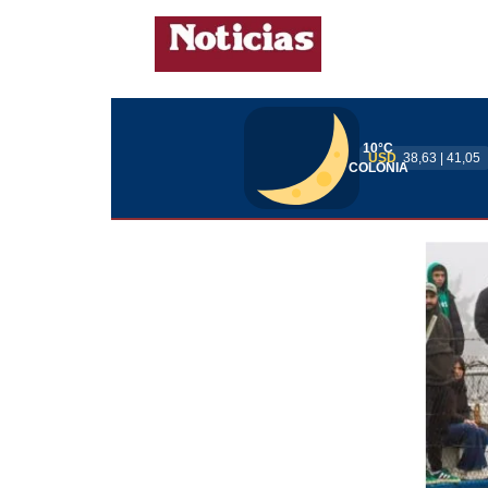
10°C
USD
38,63 | 41,05
COLONIA