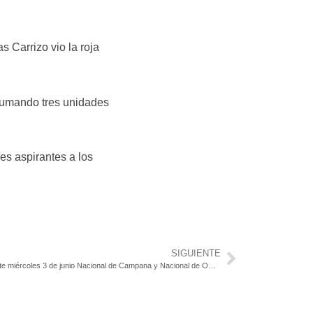
s Carrizo vio la roja
 sumando tres unidades
es aspirantes a los
SIGUIENTE
Integracion Agraciada – Regional del Plata: Este miércoles 3 de junio Nacional de Campana y Nacional de Ombúes jugarán la final del apertura en primera