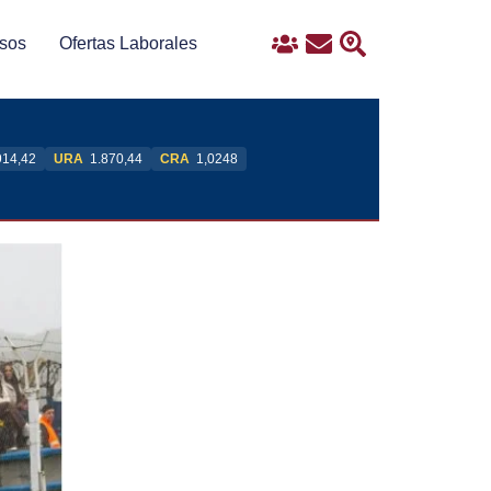
sos
Ofertas Laborales
Ingreso
Contacto
Buscar
914,42
URA
1.870,44
CRA
1,0248