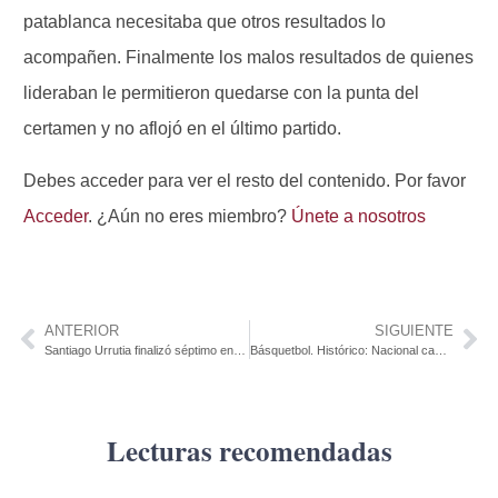
patablanca necesitaba que otros resultados lo
acompañen. Finalmente los malos resultados de quienes
lideraban le permitieron quedarse con la punta del
certamen y no aflojó en el último partido.
Debes acceder para ver el resto del contenido. Por favor
Acceder
. ¿Aún no eres miembro?
Únete a nosotros
ANTERIOR
SIGUIENTE
Santiago Urrutia finalizó séptimo en la temporada 2024 del TCR World Tour
Básquetbol. Histórico: Nacional campeón de la Liga Sudamericana. Primer equipo de nuestro país en lograrlo.
Lecturas recomendadas