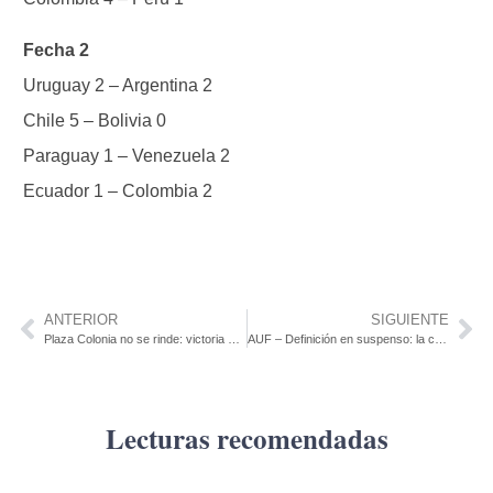
Fecha 2
Uruguay 2 – Argentina 2
Chile 5 – Bolivia 0
Paraguay 1 – Venezuela 2
Ecuador 1 – Colombia 2
ANTERIOR
SIGUIENTE
Plaza Colonia no se rinde: victoria que alimenta la ilusión de quedarse en Primera
AUF – Definición en suspenso: la caída de Peñarol y el empate tricolor prolongan la intriga en el clausura y la anual.
Lecturas recomendadas