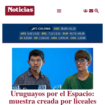
Ingreso
Contacto
Busc
Ofertas Laborales
8°C COLONIA
USD
38,69 | 41,10
ARS
0,02 | 0,02
BRL
7,12 | 8,31
EUR
43,73 | 48,38
UI
6,5169
UR
1.914,42
URA
1.870,44
CRA
1,0248
Uruguayos por el Espacio:
muestra creada por liceales