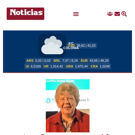
Ingreso
Contacto
Busc
Ofertas Laborales
9°C
USD
38,62 | 41,03
COLONIA
ARS
0,02 | 0,02
BRL
7,07 | 8,24
EUR
43,65 | 48,29
UI
6,5169
UR
1.914,42
URA
1.870,44
CRA
1,0248