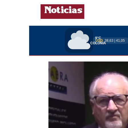
9°C
USD
38,63 | 41,05
COLONIA