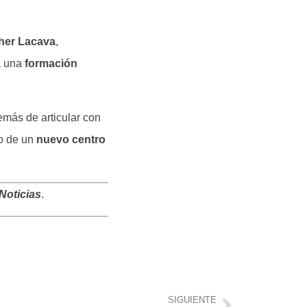
ther Lacava
,
 a una
formación
emás de articular con
to de un
nuevo centro
Noticias
.
SIGUIENTE