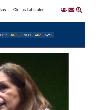
sos
Ofertas Laborales
Ingreso
Contacto
Buscar
14,42
URA
1.870,44
CRA
1,0248