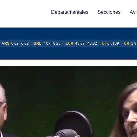
Departamentales
Secciones
Avi
ARS
0,02 | 0,02
BRL
7,07 | 8,25
EUR
43,67 | 48,32
UI
6,5169
UR
1.9